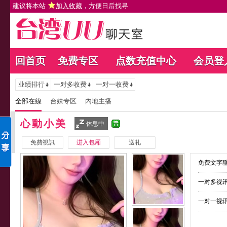
建议将本站
加入收藏
，方便日后找寻
回首页
免费专区
点数充值中心
会员登
业绩排行
一对多收费
一对一收费
全部在線
台妹专区
內地主播
心動小美
休息中
免費視訊
进入包厢
送礼
免费文字聊
一对多视讯
一对一视讯