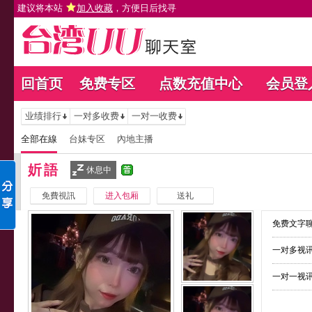
建议将本站
加入收藏
，方便日后找寻
回首页
免费专区
点数充值中心
会员登
业绩排行
一对多收费
一对一收费
全部在線
台妹专区
內地主播
妡語
休息中
免費視訊
进入包厢
送礼
免费文字聊
一对多视讯
一对一视讯