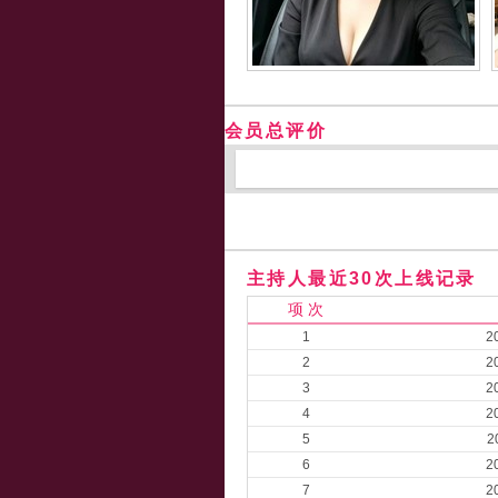
会员总评价
主持人最近30次上线记录
项 次
1
2
2
2
3
2
4
2
5
2
6
2
7
2