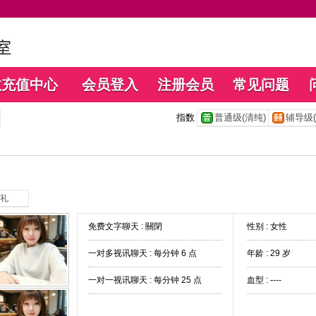
数充值中心
会员登入
注册会员
常见问题
指数
普通级(清纯)
辅导级(
礼
免费文字聊天 :
關閉
性别 : 女性
一对多视讯聊天 :
每分钟 6 点
年龄 : 29 岁
一对一视讯聊天 :
每分钟 25 点
血型 : ----