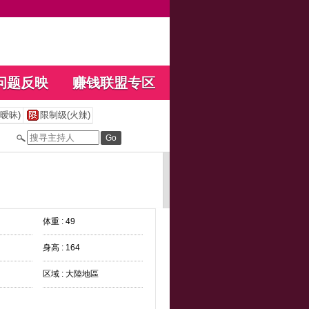
问题反映
赚钱联盟专区
暧昧)
限制级(火辣)
体重 : 49
身高 : 164
区域 : 大陸地區