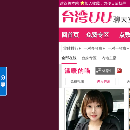
建议将本站
加入收藏
，方便日后找寻
回首页
免费专区
点
业绩排行
一对多收费
一对一收费
全部在線
台妹专区
內地主播
溫暖的喵
休息中
免費視訊
进入包厢
送