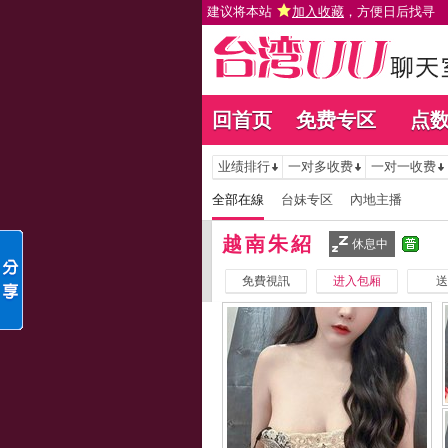
建议将本站
加入收藏
，方便日后找寻
回首页
免费专区
点
业绩排行
一对多收费
一对一收费
全部在線
台妹专区
內地主播
越南朱紹
休息中
免費視訊
进入包厢
送