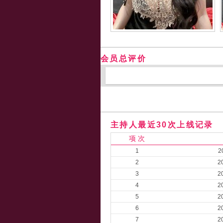
会员总评价
主持人最近30次上线记录
项 次
1
2
2
2
3
2
4
2
5
2
6
2
7
2