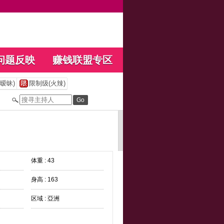
问题反映
赚钱联盟专区
暧昧)
限制级(火辣)
体重 : 43
身高 : 163
区域 : 亞洲