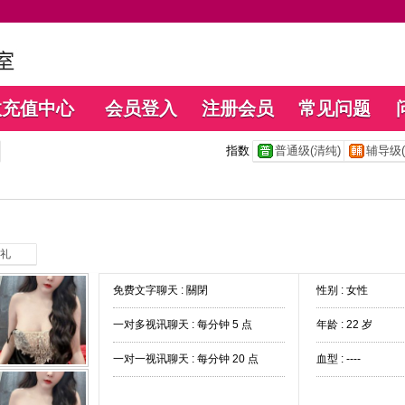
数充值中心
会员登入
注册会员
常见问题
指数
普通级(清纯)
辅导级(
礼
免费文字聊天 :
關閉
性别 : 女性
一对多视讯聊天 :
每分钟 5 点
年龄 : 22 岁
一对一视讯聊天 :
每分钟 20 点
血型 : ----