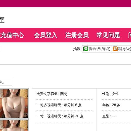
数充值中心
会员登入
注册会员
常见问题
指数
普通级(清纯)
辅导级(
礼
免费文字聊天 :
關閉
性别 : 女性
一对多视讯聊天 :
每分钟 8 点
年龄 : 28 岁
一对一视讯聊天 :
每分钟 30 点
血型 : ----