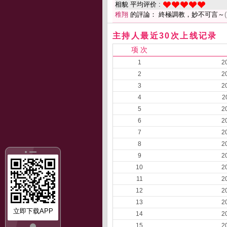
相貌 平均评价 :
稚翔
的評論： 終極調教，妙不可言～
主持人最近30次上线记录
项 次
1
2
2
2
3
2
4
2
5
2
6
2
7
2
8
2
9
2
10
2
11
2
12
2
13
2
立即下载APP
14
2
15
2