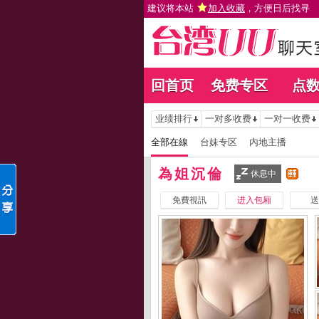
建议将本站
加入收藏
，方便日后找寻
回首页
免费专区
点
业绩排行
一对多收费
一对一收费
全部在線
台妹专区
內地主播
為姐沉倫
休息中
免費視訊
进入包厢
送