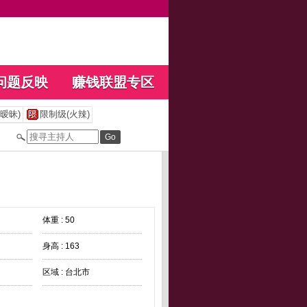
问题反映
赚钱联盟专区
暧昧)
限制级(火辣)
体重 : 50
身高 : 163
区域 : 台北市