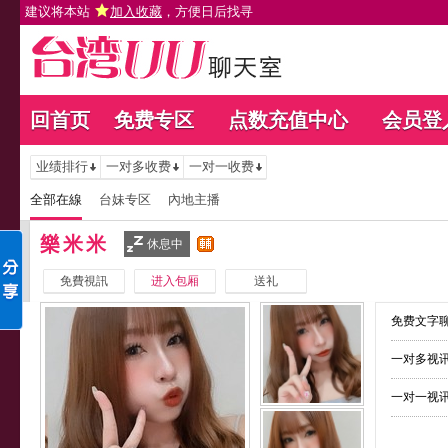
建议将本站
加入收藏
，方便日后找寻
回首页
免费专区
点数充值中心
会员登
业绩排行
一对多收费
一对一收费
全部在線
台妹专区
內地主播
樂米米
休息中
免費視訊
进入包厢
送礼
免费文字聊
一对多视讯
一对一视讯